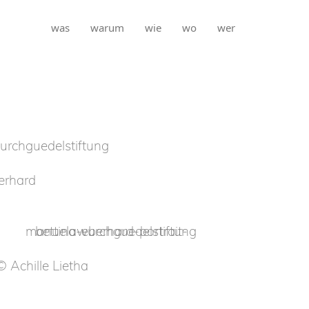
was
warum
wie
wo
wer
erhard
© Achille Lietha